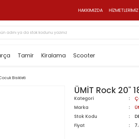
HAKKIMIZDA
HİZMETLERİMİZ
arça
Tamir
Kiralama
Scooter
Cocuk Bisikleti
ÜMİT Rock 20'' 1
Kategori
Ço
Marka
Ü
Stok Kodu
D
Fiyat
7.