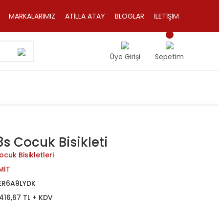
MARKALARIMIZ
ATİLLA ATAY
BLOGLAR
İLETİŞİM
Üye Girişi
Sepetim
8s Cocuk Bisikleti
cuk Bisikletleri
MİT
ER6A9LYDK
416,67 TL + KDV