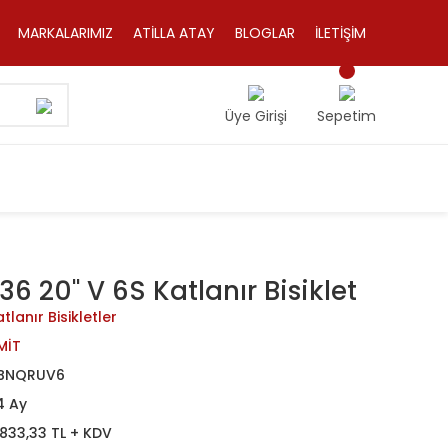
MARKALARIMIZ
ATİLLA ATAY
BLOGLAR
İLETİŞİM
Üye Girişi
Sepetim
6 20'' V 6S Katlanır Bisiklet
tlanır Bisikletler
MİT
BNQRUV6
4 Ay
.833,33 TL + KDV