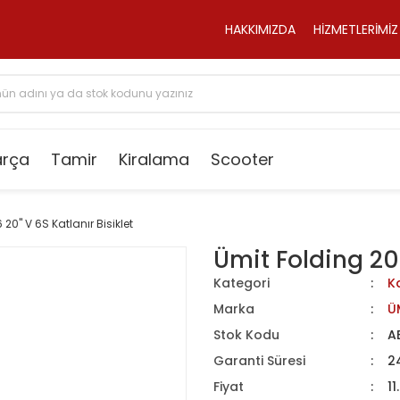
HAKKIMIZDA
HİZMETLERİMİZ
arça
Tamir
Kiralama
Scooter
20'' V 6S Katlanır Bisiklet
Ümit Folding 203
Kategori
Ka
Marka
Ü
Stok Kodu
A
Garanti Süresi
2
Fiyat
11