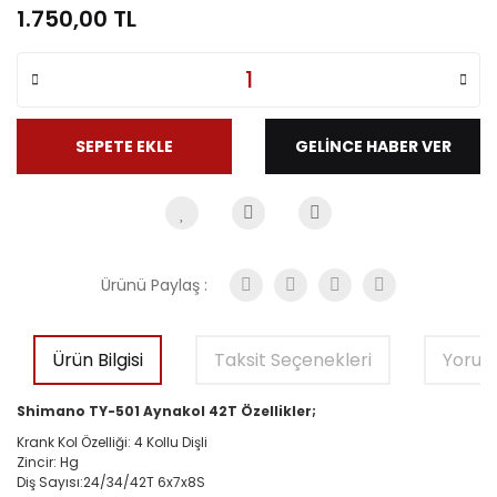
1.750,00 TL
SEPETE EKLE
GELİNCE HABER VER
Ürünü Paylaş :
Ürün Bilgisi
Taksit Seçenekleri
Yorum
Shimano TY-501 Aynakol 42T Özellikler;
Krank Kol Özelliği: 4 Kollu Dişli
Zincir: Hg
Diş Sayısı:
24/34/42T 6x7x8S