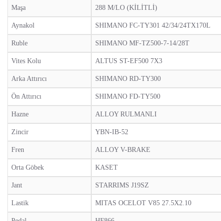
Maşa
288 M/LO (KİLİTLİ)
Aynakol
SHIMANO FC-TY301 42/34/24TX170L
Ruble
SHIMANO MF-TZ500-7-14/28T
Vites Kolu
ALTUS ST-EF500 7X3
Arka Attırıcı
SHIMANO RD-TY300
Ön Attırıcı
SHIMANO FD-TY500
Hazne
ALLOY RULMANLI
Zincir
YBN-IB-52
Fren
ALLOY V-BRAKE
Orta Göbek
KASET
Jant
STARRIMS J19SZ
Lastik
MITAS OCELOT V85 27.5X2.10
Pedal
HF866