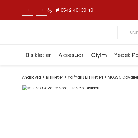
# 0542 401 39 49
Bisikletler
Aksesuar
Giyim
Yedek P
Anasayfa
Bisikletler
Yol/Yarış Bisikletleri
MOSSO Cavalier S