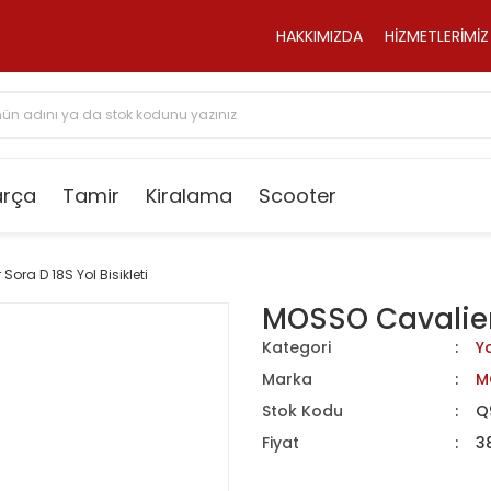
HAKKIMIZDA
HİZMETLERİMİZ
arça
Tamir
Kiralama
Scooter
ora D 18S Yol Bisikleti
MOSSO Cavalier 
Kategori
Yo
Marka
M
Stok Kodu
Q
Fiyat
3