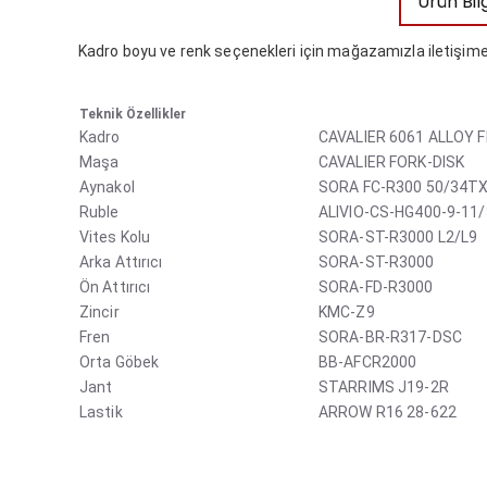
Ürün Bilg
Kadro boyu ve renk seçenekleri için mağazamızla iletişime
Teknik Özellikler
Kadro
CAVALIER 6061 ALLOY 
Maşa
CAVALIER FORK-DISK
Aynakol
SORA FC-R300 50/34T
Ruble
ALIVIO-CS-HG400-9-11
Vites Kolu
SORA-ST-R3000 L2/L9
Arka Attırıcı
SORA-ST-R3000
Ön Attırıcı
SORA-FD-R3000
Zincir
KMC-Z9
Fren
SORA-BR-R317-DSC
Orta Göbek
BB-AFCR2000
Jant
STARRIMS J19-2R
Lastik
ARROW R16 28-622
Bu ürünün fiyat bilgisi, resim, ürün açıklamalarında ve diğ