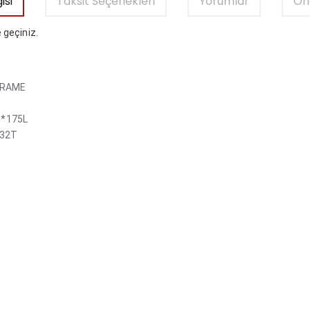
isi
Taksit Seçenekleri
Yorumlar
Öne
 geçiniz.
FRAME
X*175L
/32T
er konularda yetersiz gördüğünüz noktaları öneri formunu kullanarak tara