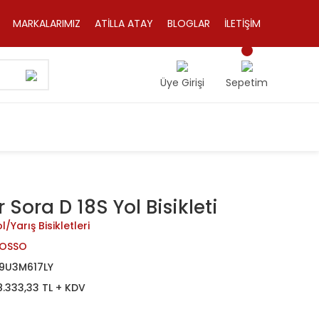
MARKALARIMIZ
ATİLLA ATAY
BLOGLAR
İLETİŞİM
Üye Girişi
Sepetim
Sora D 18S Yol Bisikleti
l/Yarış Bisikletleri
OSSO
9U3M617LY
8.333,33 TL + KDV