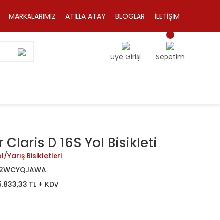
MARKALARIMIZ
ATİLLA ATAY
BLOGLAR
İLETİŞİM
Üye Girişi
Sepetim
laris D 16S Yol Bisikleti
l/Yarış Bisikletleri
2WCYQJAWA
5.833,33 TL + KDV