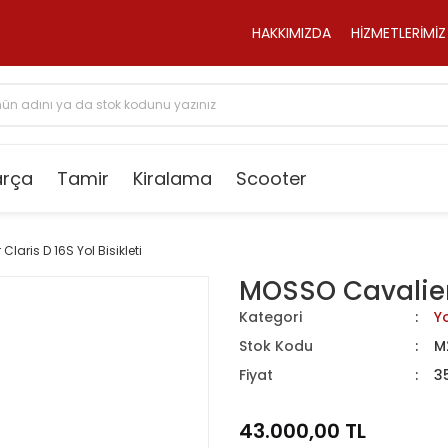
HAKKIMIZDA
HİZMETLERİMİZ
arça
Tamir
Kiralama
Scooter
laris D 16S Yol Bisikleti
MOSSO Cavalier C
Kategori
Yo
Stok Kodu
M
Fiyat
3
43.000,00 TL