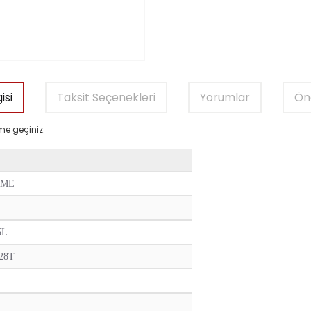
isi
Taksit Seçenekleri
Yorumlar
Öne
me geçiniz.
AME
5L
28T