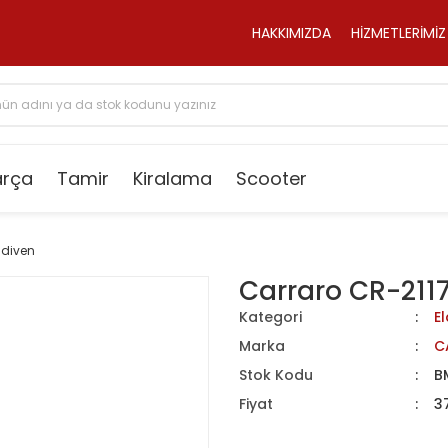
HAKKIMIZDA
HİZMETLERİMİZ
arça
Tamir
Kiralama
Scooter
ldiven
Carraro CR-2117
Kategori
El
Marka
C
Stok Kodu
B
Fiyat
3