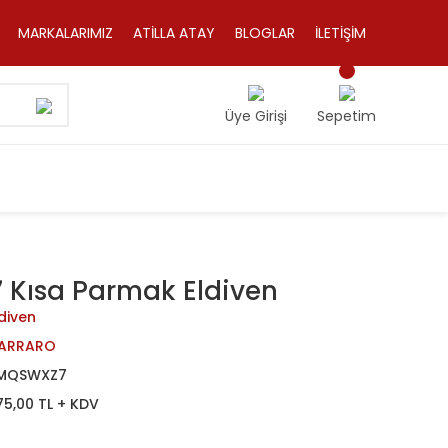
MARKALARIMIZ
ATİLLA ATAY
BLOGLAR
İLETİŞİM
Üye Girişi
Sepetim
 Kısa Parmak Eldiven
diven
ARRARO
MQSWXZ7
75,00 TL + KDV