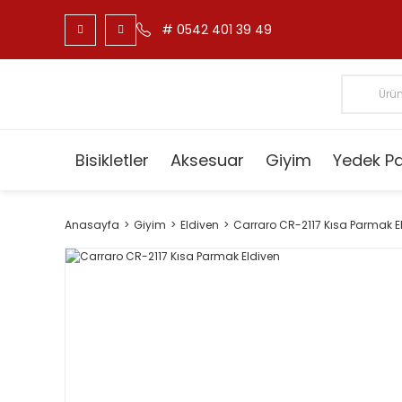
# 0542 401 39 49
Bisikletler
Aksesuar
Giyim
Yedek P
Anasayfa
Giyim
Eldiven
Carraro CR-2117 Kısa Parmak E