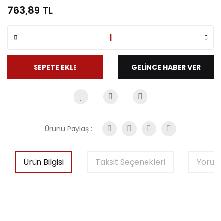
763,89 TL
SEPETE EKLE
GELİNCE HABER VER
Ürünü Paylaş :
Ürün Bilgisi
Taksit Seçenekleri
Yorum
Bu ürünün fiyat bilgisi, resim, ürün açıklamalarında ve diğer
konularda yetersiz gördüğünüz noktaları öneri formunu
Bu ürüne ilk yorumu siz yapın!
kullanarak tarafımıza iletebilirsiniz.