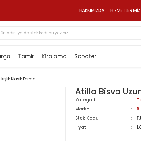
HAKKIMIZDA
HİZMETLERİMİZ
arça
Tamir
Kiralama
Scooter
 Kışlık Klasik Forma
Atilla Bisvo Uzu
Kategori
T
Marka
B
Stok Kodu
F
Fiyat
1.