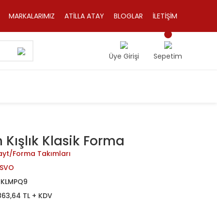
MARKALARIMIZ
ATİLLA ATAY
BLOGLAR
İLETİŞİM
Üye Girişi
Sepetim
n Kışlık Klasik Forma
ayt/Forma Takımları
İSVO
JKLMPQ9
863,64 TL + KDV