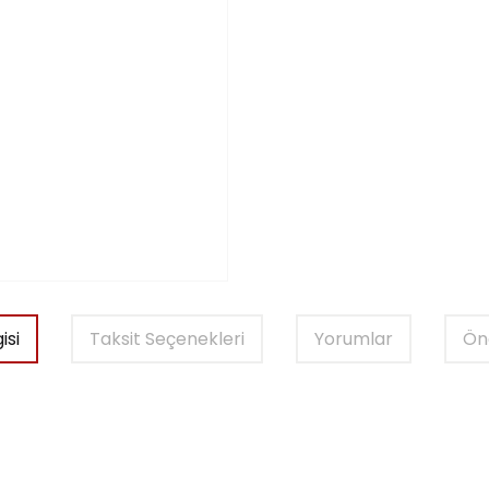
isi
Taksit Seçenekleri
Yorumlar
Öne
er konularda yetersiz gördüğünüz noktaları öneri formunu kullanarak tara
Bu ürüne ilk yorumu siz yapın!