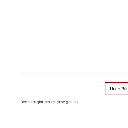
Ürün Bilg
Beden bilgisi için iletişime geçiniz.
Bu ürünün fiyat bilgisi, resim, ürün açıklamalarında ve diğ
Görüş ve önerileriniz için teşekkür ederiz.